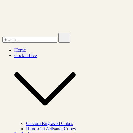
Skip
to
content
Search…
Ice Lab
Home
Cocktail Ice
Custom Engraved Cubes
Hand-Cut Artisanal Cubes